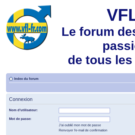
VF
Le forum de
pass
de tous les
Index du forum
Connexion
Nom d’utilisateur:
Mot de passe:
J’ai oublié mon mot de passe
Renvoyer l’e-mail de confirmation