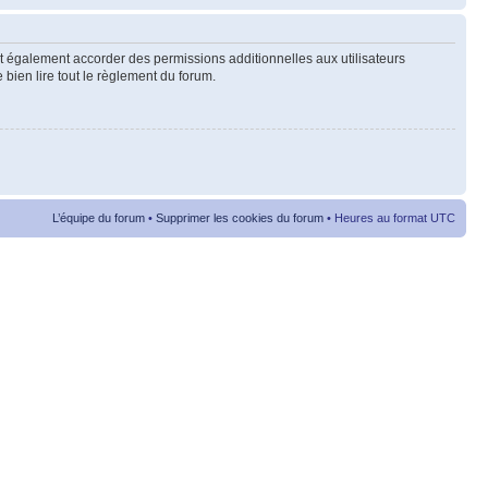
t également accorder des permissions additionnelles aux utilisateurs
 bien lire tout le règlement du forum.
L’équipe du forum
•
Supprimer les cookies du forum
• Heures au format UTC