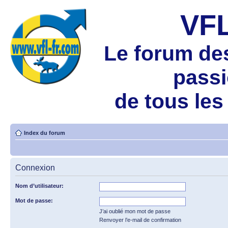
VF
Le forum de
pass
de tous les
Index du forum
Connexion
Nom d’utilisateur:
Mot de passe:
J’ai oublié mon mot de passe
Renvoyer l’e-mail de confirmation