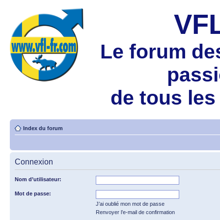
VF
Le forum de
pass
de tous les
Index du forum
Connexion
Nom d’utilisateur:
Mot de passe:
J’ai oublié mon mot de passe
Renvoyer l’e-mail de confirmation