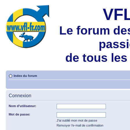
VF
Le forum de
pass
de tous les
Index du forum
Connexion
Nom d’utilisateur:
Mot de passe:
J’ai oublié mon mot de passe
Renvoyer l’e-mail de confirmation