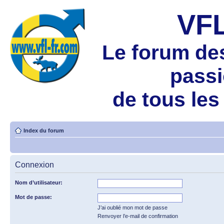
VF
Le forum de
pass
de tous les
Index du forum
Connexion
Nom d’utilisateur:
Mot de passe:
J’ai oublié mon mot de passe
Renvoyer l’e-mail de confirmation