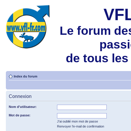
VF
Le forum de
pass
de tous les
Index du forum
Connexion
Nom d’utilisateur:
Mot de passe:
J’ai oublié mon mot de passe
Renvoyer l’e-mail de confirmation