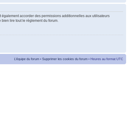
t également accorder des permissions additionnelles aux utilisateurs
 bien lire tout le règlement du forum.
L’équipe du forum
•
Supprimer les cookies du forum
• Heures au format UTC