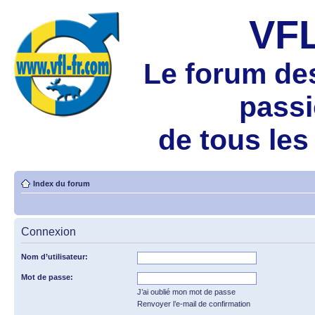
VF
Le forum de
pass
de tous les
Index du forum
Connexion
Nom d’utilisateur:
Mot de passe:
J’ai oublié mon mot de passe
Renvoyer l’e-mail de confirmation