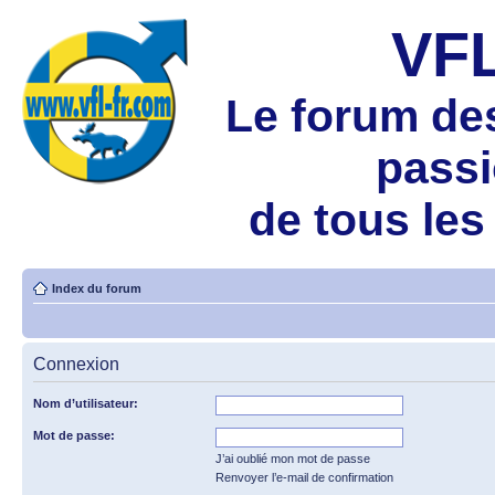
VF
Le forum de
pass
de tous les
Index du forum
Connexion
Nom d’utilisateur:
Mot de passe:
J’ai oublié mon mot de passe
Renvoyer l’e-mail de confirmation