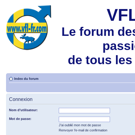
VF
Le forum de
pass
de tous les
Index du forum
Connexion
Nom d’utilisateur:
Mot de passe:
J’ai oublié mon mot de passe
Renvoyer l’e-mail de confirmation