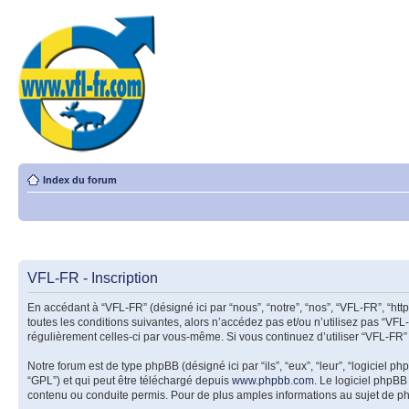
Index du forum
VFL-FR - Inscription
En accédant à “VFL-FR” (désigné ici par “nous”, “notre”, “nos”, “VFL-FR”, “ht
toutes les conditions suivantes, alors n’accédez pas et/ou n’utilisez pas “VFL
régulièrement celles-ci par vous-même. Si vous continuez d’utiliser “VFL-FR”
Notre forum est de type phpBB (désigné ici par “ils”, “eux”, “leur”, “logiciel
“GPL”) et qui peut être téléchargé depuis
www.phpbb.com
. Le logiciel phpB
contenu ou conduite permis. Pour de plus amples informations au sujet de p