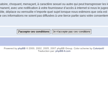
atoire, choquant, menaçant, à caractère sexuel ou autre qui peut transgresser les l
anent, avec une notification à votre fournisseur d’accès à internet si nous le jug
e, déplace ou verrouille n’importe quel sujet lorsque nous estimons que cela est né
 ces informations ne soient pas diffusées à une tierce partie sans votre consent
Powered by
phpBB
© 2000, 2002, 2005, 2007 phpBB Group. Color scheme by
ColorizeIt!
Traduction par:
phpBB-fr.com