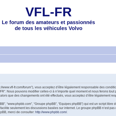
VFL-FR
Le forum des amateurs et passionnés
de tous les véhicules Volvo
tp://www.vfl-fr.com/forum”), vous acceptez d’être légalement responsable des condi
-FR”. Nous pouvons modifier celles-ci à n’importe quel moment et nous ferons tout p
 alors que des changements ont été effectués, vous acceptez d’être légalement res
 phpBB”, “www.phpbb.com”, “Groupe phpBB”, “Equipes phpBB”) qui est un script libre d
B facilite seulement les discussions basées sur internet. Le groupe phpBB n’est 
hpBB, merci de consulter:
http://www.phpbb.com/
.