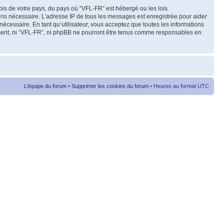
ois de votre pays, du pays où “VFL-FR” est hébergé ou les lois
eons nécessaire. L’adresse IP de tous les messages est enregistrée pour aider
cessaire. En tant qu’utilisateur, vous acceptez que toutes les informations
ement, ni “VFL-FR”, ni phpBB ne pourront être tenus comme responsables en
L’équipe du forum
•
Supprimer les cookies du forum
• Heures au format UTC