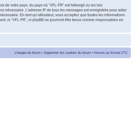
ois de votre pays, du pays où “VFL-FR” est hébergé ou les lois
eons nécessaire. L’adresse IP de tous les messages est enregistrée pour aider
cessaire. En tant qu’utilisateur, vous acceptez que toutes les informations
ement, ni “VFL-FR”, ni phpBB ne pourront être tenus comme responsables en
L’équipe du forum
•
Supprimer les cookies du forum
• Heures au format UTC