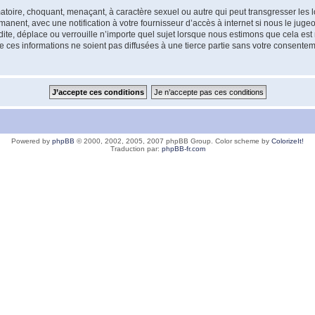
atoire, choquant, menaçant, à caractère sexuel ou autre qui peut transgresser les l
anent, avec une notification à votre fournisseur d’accès à internet si nous le jug
e, déplace ou verrouille n’importe quel sujet lorsque nous estimons que cela est né
 ces informations ne soient pas diffusées à une tierce partie sans votre consent
Powered by
phpBB
© 2000, 2002, 2005, 2007 phpBB Group. Color scheme by
ColorizeIt!
Traduction par:
phpBB-fr.com