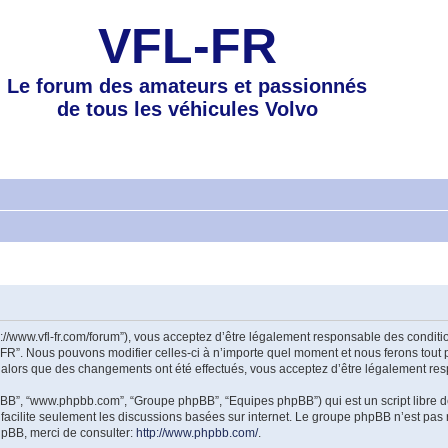
VFL-FR
Le forum des amateurs et passionnés
de tous les véhicules Volvo
tp://www.vfl-fr.com/forum”), vous acceptez d’être légalement responsable des condi
-FR”. Nous pouvons modifier celles-ci à n’importe quel moment et nous ferons tout p
 alors que des changements ont été effectués, vous acceptez d’être légalement res
 phpBB”, “www.phpbb.com”, “Groupe phpBB”, “Equipes phpBB”) qui est un script libre d
B facilite seulement les discussions basées sur internet. Le groupe phpBB n’est 
hpBB, merci de consulter:
http://www.phpbb.com/
.