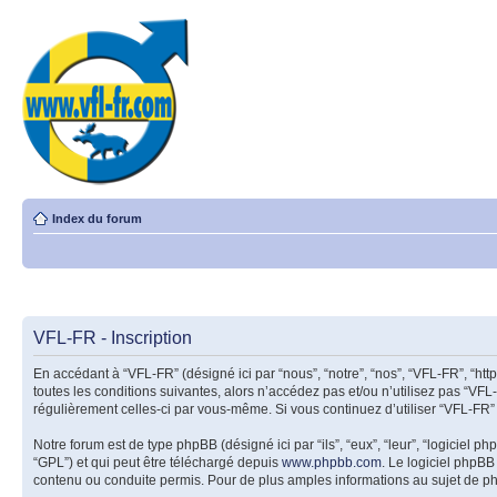
Index du forum
VFL-FR - Inscription
En accédant à “VFL-FR” (désigné ici par “nous”, “notre”, “nos”, “VFL-FR”, “ht
toutes les conditions suivantes, alors n’accédez pas et/ou n’utilisez pas “VFL
régulièrement celles-ci par vous-même. Si vous continuez d’utiliser “VFL-FR”
Notre forum est de type phpBB (désigné ici par “ils”, “eux”, “leur”, “logiciel
“GPL”) et qui peut être téléchargé depuis
www.phpbb.com
. Le logiciel phpB
contenu ou conduite permis. Pour de plus amples informations au sujet de p