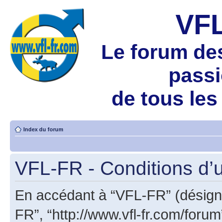
VF
Le forum de
pass
de tous les
Index du forum
VFL-FR - Conditions d’ut
En accédant à “VFL-FR” (désigné 
FR”, “http://www.vfl-fr.com/foru