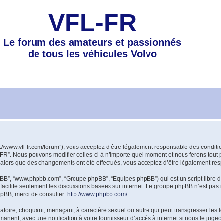
VFL-FR
Le forum des amateurs et passionnés
de tous les véhicules Volvo
tp://www.vfl-fr.com/forum”), vous acceptez d’être légalement responsable des condi
-FR”. Nous pouvons modifier celles-ci à n’importe quel moment et nous ferons tout p
 alors que des changements ont été effectués, vous acceptez d’être légalement res
 phpBB”, “www.phpbb.com”, “Groupe phpBB”, “Equipes phpBB”) qui est un script libre d
B facilite seulement les discussions basées sur internet. Le groupe phpBB n’est 
hpBB, merci de consulter:
http://www.phpbb.com/
.
atoire, choquant, menaçant, à caractère sexuel ou autre qui peut transgresser les l
anent, avec une notification à votre fournisseur d’accès à internet si nous le jug