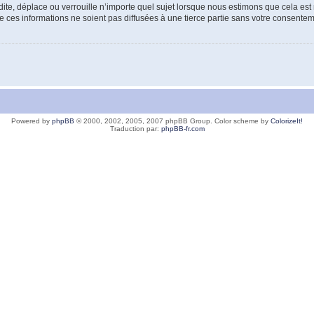
e, déplace ou verrouille n’importe quel sujet lorsque nous estimons que cela est né
 ces informations ne soient pas diffusées à une tierce partie sans votre consent
Powered by
phpBB
© 2000, 2002, 2005, 2007 phpBB Group. Color scheme by
ColorizeIt!
Traduction par:
phpBB-fr.com