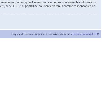
cessaire. En tant qu’utilisateur, vous acceptez que toutes les informations
ement, ni “VFL-FR”, ni phpBB ne pourront être tenus comme responsables en
L’équipe du forum
•
Supprimer les cookies du forum
• Heures au format UTC