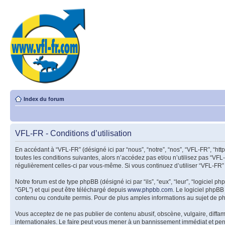
Index du forum
VFL-FR - Conditions d’utilisation
En accédant à “VFL-FR” (désigné ici par “nous”, “notre”, “nos”, “VFL-FR”, “ht
toutes les conditions suivantes, alors n’accédez pas et/ou n’utilisez pas “VFL
régulièrement celles-ci par vous-même. Si vous continuez d’utiliser “VFL-FR”
Notre forum est de type phpBB (désigné ici par “ils”, “eux”, “leur”, “logiciel
“GPL”) et qui peut être téléchargé depuis
www.phpbb.com
. Le logiciel phpB
contenu ou conduite permis. Pour de plus amples informations au sujet de p
Vous acceptez de ne pas publier de contenu abusif, obscène, vulgaire, diffam
internationales. Le faire peut vous mener à un bannissement immédiat et perm