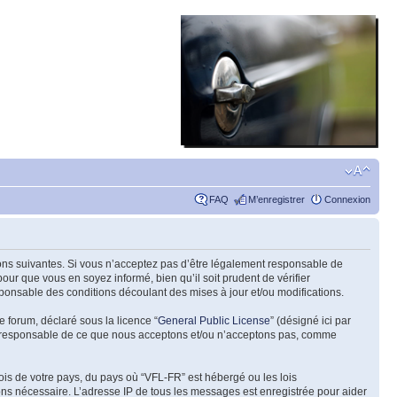
FAQ
M’enregistrer
Connexion
tions suivantes. Si vous n’acceptez pas d’être légalement responsable de
our que vous en soyez informé, bien qu’il soit prudent de vérifier
ponsable des conditions découlant des mises à jour et/ou modifications.
e forum, déclaré sous la licence “
General Public License
” (désigné ici par
pas responsable de ce que nous acceptons et/ou n’acceptons pas, comme
ois de votre pays, du pays où “VFL-FR” est hébergé ou les lois
eons nécessaire. L’adresse IP de tous les messages est enregistrée pour aider