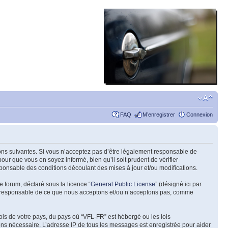
FAQ
M’enregistrer
Connexion
tions suivantes. Si vous n’acceptez pas d’être légalement responsable de
our que vous en soyez informé, bien qu’il soit prudent de vérifier
ponsable des conditions découlant des mises à jour et/ou modifications.
e forum, déclaré sous la licence “
General Public License
” (désigné ici par
pas responsable de ce que nous acceptons et/ou n’acceptons pas, comme
ois de votre pays, du pays où “VFL-FR” est hébergé ou les lois
eons nécessaire. L’adresse IP de tous les messages est enregistrée pour aider