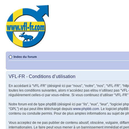
Index du forum
VFL-FR - Conditions d’utilisation
En accédant à “VFL-FR” (désigné ici par “nous”, “notre”, “nos”, “VFL-FR”, “ht
toutes les conditions suivantes, alors n’accédez pas et/ou n’utilisez pas “VFL
régulièrement celles-ci par vous-même. Si vous continuez d’utiliser “VFL-FR”
Notre forum est de type phpBB (désigné ici par “ils”, “eux”, “leur”, “logiciel
“GPL”) et qui peut être téléchargé depuis
www.phpbb.com
. Le logiciel phpB
contenu ou conduite permis. Pour de plus amples informations au sujet de p
Vous acceptez de ne pas publier de contenu abusif, obscène, vulgaire, diffam
internationales. Le faire peut vous mener à un bannissement immédiat et perm