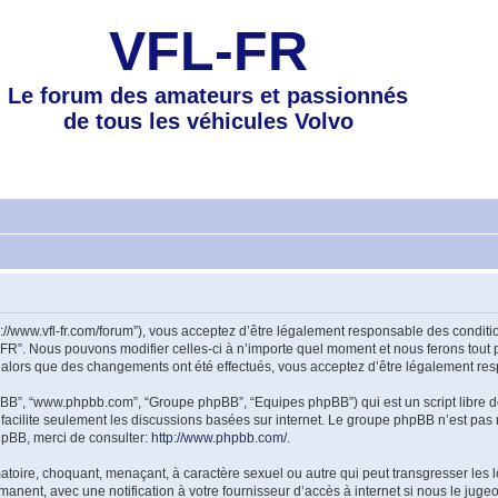
VFL-FR
Le forum des amateurs et passionnés
de tous les véhicules Volvo
tp://www.vfl-fr.com/forum”), vous acceptez d’être légalement responsable des condi
-FR”. Nous pouvons modifier celles-ci à n’importe quel moment et nous ferons tout p
 alors que des changements ont été effectués, vous acceptez d’être légalement res
 phpBB”, “www.phpbb.com”, “Groupe phpBB”, “Equipes phpBB”) qui est un script libre d
B facilite seulement les discussions basées sur internet. Le groupe phpBB n’est 
hpBB, merci de consulter:
http://www.phpbb.com/
.
atoire, choquant, menaçant, à caractère sexuel ou autre qui peut transgresser les l
anent, avec une notification à votre fournisseur d’accès à internet si nous le jug