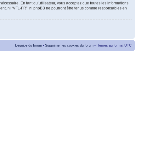
cessaire. En tant qu’utilisateur, vous acceptez que toutes les informations
ement, ni “VFL-FR”, ni phpBB ne pourront être tenus comme responsables en
L’équipe du forum
•
Supprimer les cookies du forum
• Heures au format UTC