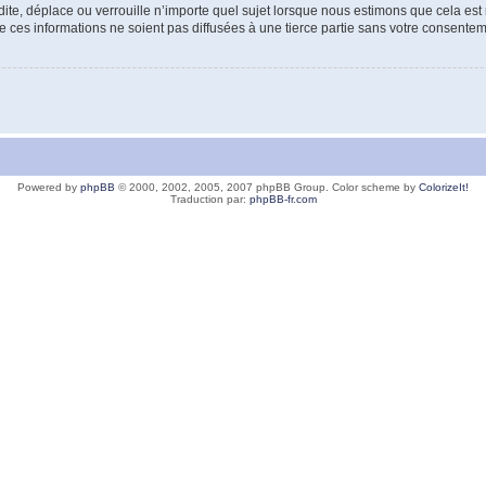
e, déplace ou verrouille n’importe quel sujet lorsque nous estimons que cela est né
 ces informations ne soient pas diffusées à une tierce partie sans votre consent
Powered by
phpBB
© 2000, 2002, 2005, 2007 phpBB Group. Color scheme by
ColorizeIt!
Traduction par:
phpBB-fr.com